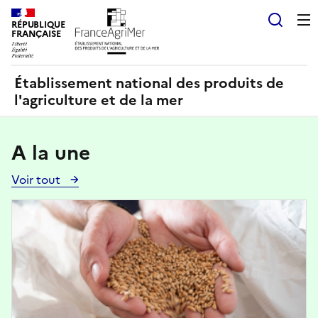
Panneau de gestion des cookies
RÉPUBLIQUE
Recherch
FRANÇAISE
Établissement national des produits de
l'agriculture et de la mer
A la une
Voir tout
Voir
toutes
Image
les
actualités