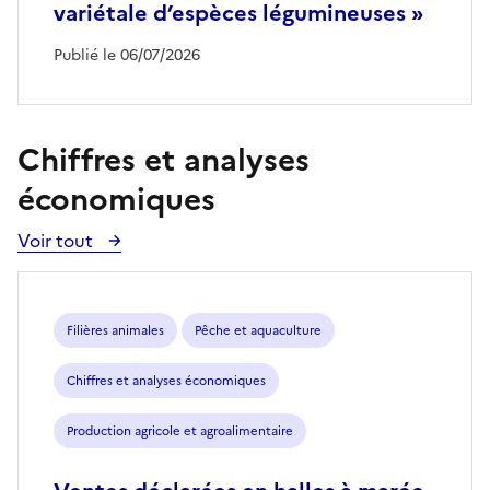
variétale d’espèces légumineuses »
Publié le 06/07/2026
Chiffres et analyses
économiques
Voir tout
Voir
toutes
les
publications
Filières animales
Pêche et aquaculture
Chiffres et analyses économiques
Production agricole et agroalimentaire