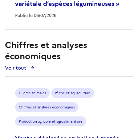
variétale d’espèces légumineuses »
Publié le 06/07/2026
Chiffres et analyses
économiques
Voir tout
Voir
toutes
les
publications
Filières animales
Pêche et aquaculture
Chiffres et analyses économiques
Production agricole et agroalimentaire