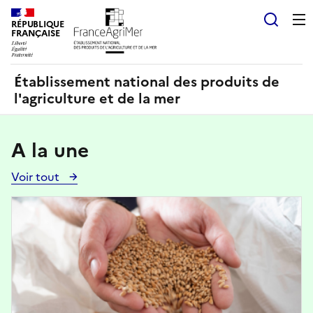
Panneau de gestion des cookies
RÉPUBLIQUE
Recherch
FRANÇAISE
Établissement national des produits de
l'agriculture et de la mer
A la une
Voir tout
Voir
toutes
Image
les
actualités