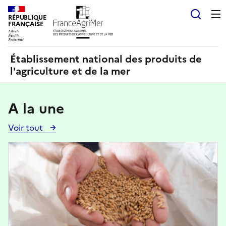
Panneau de gestion des cookies
RÉPUBLIQUE
Recherch
FRANÇAISE
Établissement national des produits de
l'agriculture et de la mer
A la une
Voir tout
Voir
toutes
Image
les
actualités