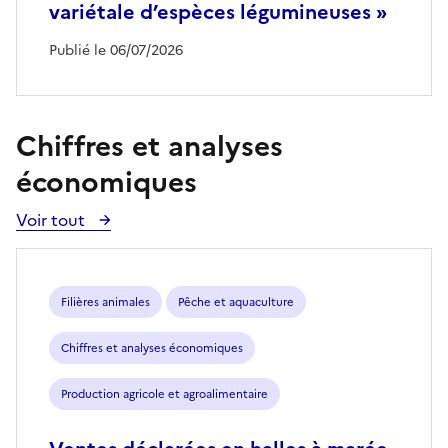
variétale d’espèces légumineuses »
Publié le 06/07/2026
Chiffres et analyses
économiques
Voir tout
Voir
toutes
les
publications
Filières animales
Pêche et aquaculture
Chiffres et analyses économiques
Production agricole et agroalimentaire