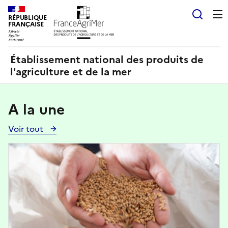
Panneau de gestion des cookies
RÉPUBLIQUE
Recherch
FRANÇAISE
Établissement national des produits de
l'agriculture et de la mer
A la une
Voir tout
Voir
toutes
Image
les
actualités