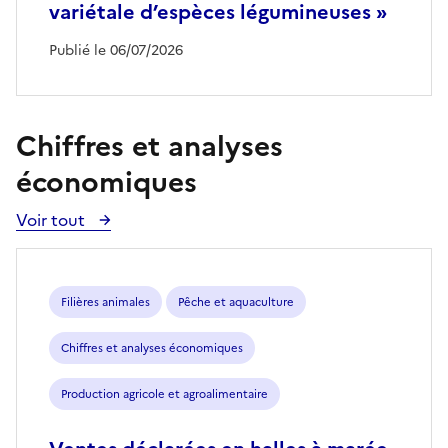
variétale d’espèces légumineuses »
Publié le 06/07/2026
Chiffres et analyses
économiques
Voir tout
Voir
toutes
les
publications
Filières animales
Pêche et aquaculture
Chiffres et analyses économiques
Production agricole et agroalimentaire