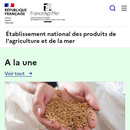
Panneau de gestion des cookies
RÉPUBLIQUE
Recherch
FRANÇAISE
Établissement national des produits de
l'agriculture et de la mer
A la une
Voir tout
Voir
toutes
Image
les
actualités