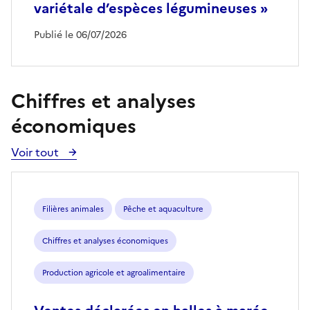
variétale d’espèces légumineuses »
Publié le 06/07/2026
Chiffres et analyses
économiques
Voir tout
Voir
toutes
les
publications
Filières animales
Pêche et aquaculture
Chiffres et analyses économiques
Production agricole et agroalimentaire