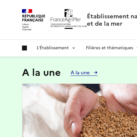
Panneau de gestion des cookies
Établissement nat
RÉPUBLIQUE
FRANÇAISE
et de la mer
L'Établissement
Filières et thématiques
A la une
A la une
Image