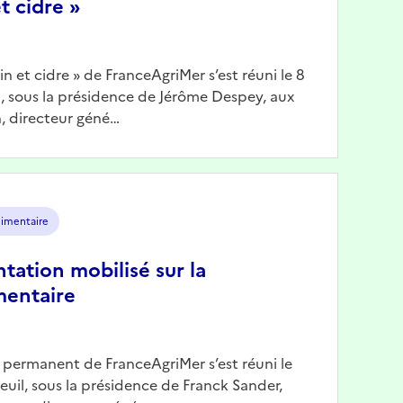
t cidre »
Vin et cidre » de FranceAgriMer s’est réuni le 8
il, sous la présidence de Jérôme Despey, aux
, directeur géné…
limentaire
ntation mobilisé sur la
mentaire
n permanent de FranceAgriMer s’est réuni le
reuil, sous la présidence de Franck Sander,