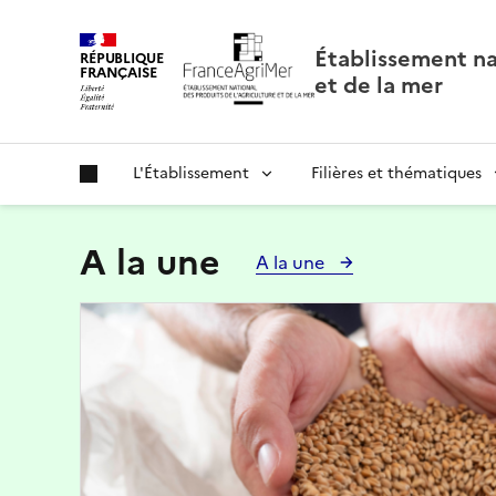
Panneau de gestion des cookies
Établissement nat
RÉPUBLIQUE
FRANÇAISE
et de la mer
L'Établissement
Filières et thématiques
A la une
A la une
Image