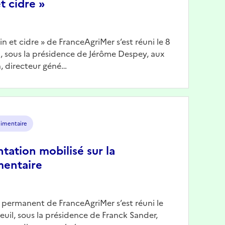
t cidre »
Vin et cidre » de FranceAgriMer s’est réuni le 8
il, sous la présidence de Jérôme Despey, aux
, directeur géné…
limentaire
ntation mobilisé sur la
mentaire
n permanent de FranceAgriMer s’est réuni le
reuil, sous la présidence de Franck Sander,