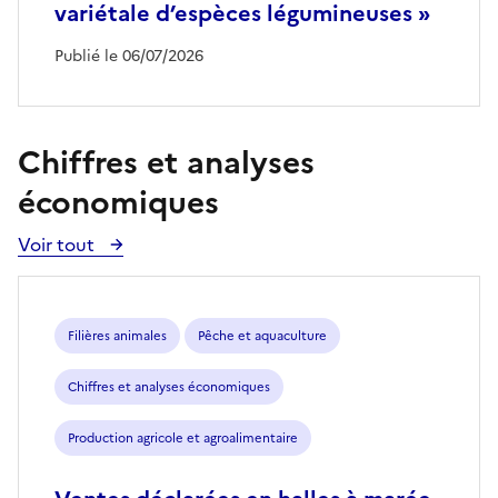
variétale d’espèces légumineuses »
Publié le 06/07/2026
Chiffres et analyses
économiques
Voir tout
Voir
toutes
les
publications
Filières animales
Pêche et aquaculture
Chiffres et analyses économiques
Production agricole et agroalimentaire