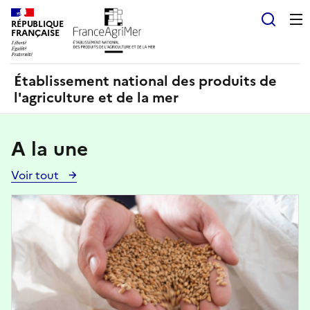
Panneau de gestion des cookies
RÉPUBLIQUE
Recherch
FRANÇAISE
Établissement national des produits de
l'agriculture et de la mer
A la une
Voir tout
Voir
toutes
Image
les
actualités