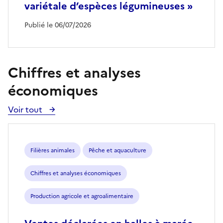
variétale d’espèces légumineuses »
Publié le 06/07/2026
Chiffres et analyses
économiques
Voir tout
Voir
toutes
les
publications
Filières animales
Pêche et aquaculture
Chiffres et analyses économiques
Production agricole et agroalimentaire