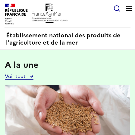
Panneau de gestion des cookies
RÉPUBLIQUE
Recherch
FRANÇAISE
Établissement national des produits de
l'agriculture et de la mer
A la une
Voir tout
Voir
toutes
Image
les
actualités