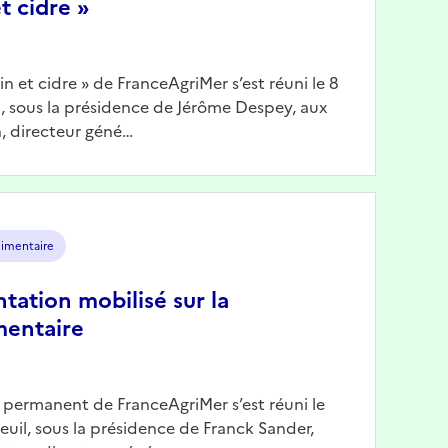
t cidre »
Vin et cidre » de FranceAgriMer s’est réuni le 8
il, sous la présidence de Jérôme Despey, aux
, directeur géné…
limentaire
ntation mobilisé sur la
mentaire
n permanent de FranceAgriMer s’est réuni le
reuil, sous la présidence de Franck Sander,