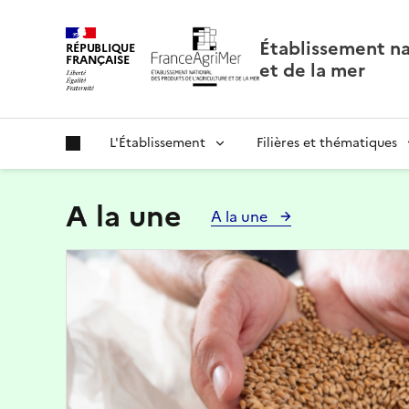
Panneau de gestion des cookies
Établissement nat
RÉPUBLIQUE
FRANÇAISE
et de la mer
L'Établissement
Filières et thématiques
A la une
A la une
Image