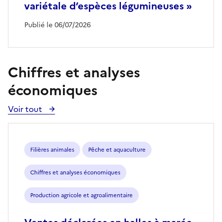
variétale d’espèces légumineuses »
Publié le 06/07/2026
Chiffres et analyses
économiques
Voir tout
Voir
toutes
les
publications
Filières animales
Pêche et aquaculture
Chiffres et analyses économiques
Production agricole et agroalimentaire