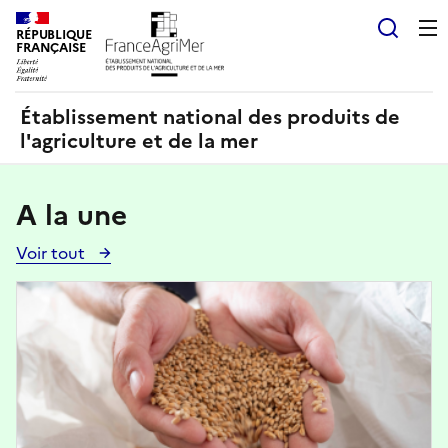
Panneau de gestion des cookies
RÉPUBLIQUE
Recherch
FRANÇAISE
Établissement national des produits de
l'agriculture et de la mer
A la une
Voir tout
Voir
toutes
Image
les
actualités