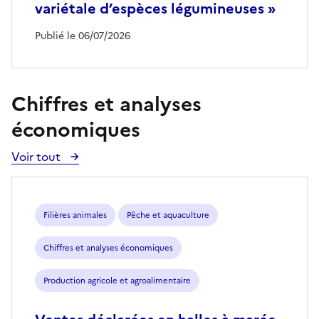
variétale d’espèces légumineuses »
Publié le 06/07/2026
Chiffres et analyses
économiques
Voir tout
Voir
toutes
les
publications
Filières animales
Pêche et aquaculture
Chiffres et analyses économiques
Production agricole et agroalimentaire