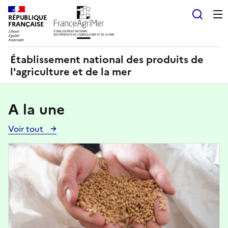
Panneau de gestion des cookies
RÉPUBLIQUE
Recherch
FRANÇAISE
Établissement national des produits de
l'agriculture et de la mer
A la une
Voir tout
Voir
toutes
Image
les
actualités