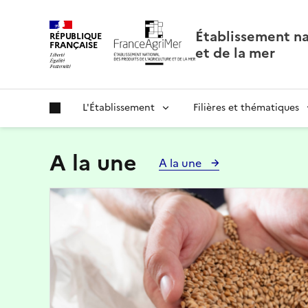
Panneau de gestion des cookies
Établissement nat
RÉPUBLIQUE
FRANÇAISE
et de la mer
L'Établissement
Filières et thématiques
A la une
A la une
Image