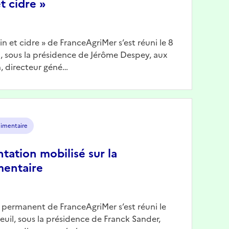
t cidre »
Vin et cidre » de FranceAgriMer s’est réuni le 8
il, sous la présidence de Jérôme Despey, aux
, directeur géné…
limentaire
ntation mobilisé sur la
mentaire
n permanent de FranceAgriMer s’est réuni le
reuil, sous la présidence de Franck Sander,