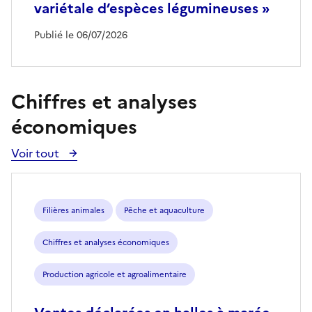
variétale d’espèces légumineuses »
Publié le 06/07/2026
Chiffres et analyses
économiques
Voir tout
Voir
toutes
les
publications
Filières animales
Pêche et aquaculture
Chiffres et analyses économiques
Production agricole et agroalimentaire