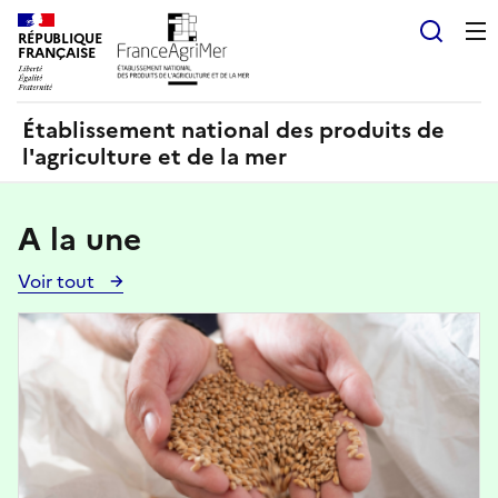
Panneau de gestion des cookies
RÉPUBLIQUE
Recherch
FRANÇAISE
Établissement national des produits de
l'agriculture et de la mer
A la une
Voir tout
Voir
toutes
Image
les
actualités