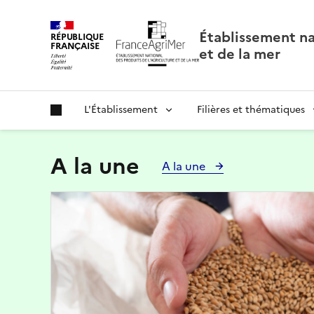
Panneau de gestion des cookies
Établissement nat
RÉPUBLIQUE
FRANÇAISE
et de la mer
L'Établissement
Filières et thématiques
A la une
A la une
Image