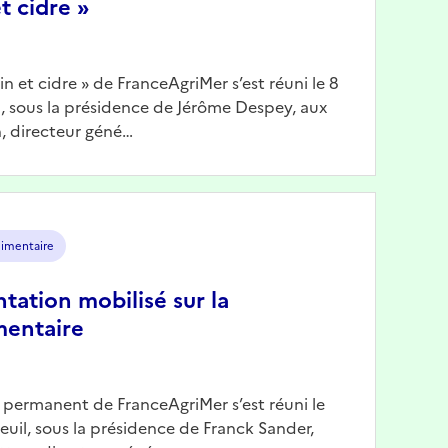
t cidre »
Vin et cidre » de FranceAgriMer s’est réuni le 8
il, sous la présidence de Jérôme Despey, aux
, directeur géné…
limentaire
ntation mobilisé sur la
mentaire
n permanent de FranceAgriMer s’est réuni le
reuil, sous la présidence de Franck Sander,