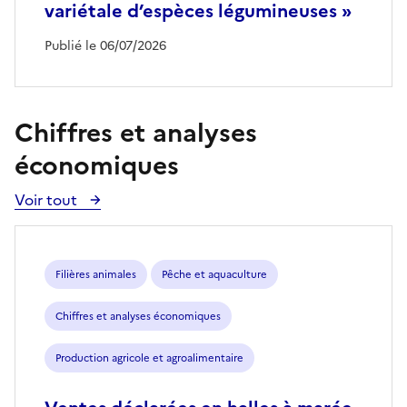
variétale d’espèces légumineuses »
Publié le 06/07/2026
Chiffres et analyses
économiques
Voir tout
Voir
toutes
les
publications
Filières animales
Pêche et aquaculture
Chiffres et analyses économiques
Production agricole et agroalimentaire