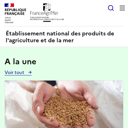
Panneau de gestion des cookies
RÉPUBLIQUE
Recherch
FRANÇAISE
Établissement national des produits de
l'agriculture et de la mer
A la une
Voir tout
Voir
toutes
Image
les
actualités