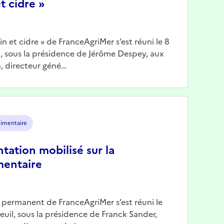
t cidre »
Vin et cidre » de FranceAgriMer s’est réuni le 8
il, sous la présidence de Jérôme Despey, aux
, directeur géné…
limentaire
ntation mobilisé sur la
mentaire
n permanent de FranceAgriMer s’est réuni le
reuil, sous la présidence de Franck Sander,