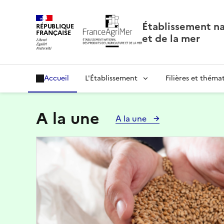
Panneau de gestion des cookies
Établissement nat
RÉPUBLIQUE
FRANÇAISE
et de la mer
Accueil
L'Établissement
Filières et théma
A la une
A la une
Image