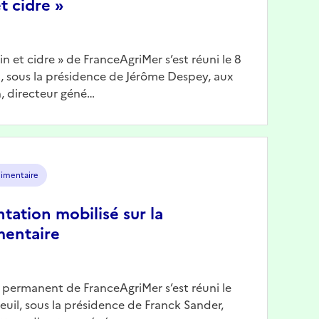
t cidre »
Vin et cidre » de FranceAgriMer s’est réuni le 8
il, sous la présidence de Jérôme Despey, aux
, directeur géné…
limentaire
ntation mobilisé sur la
mentaire
n permanent de FranceAgriMer s’est réuni le
reuil, sous la présidence de Franck Sander,