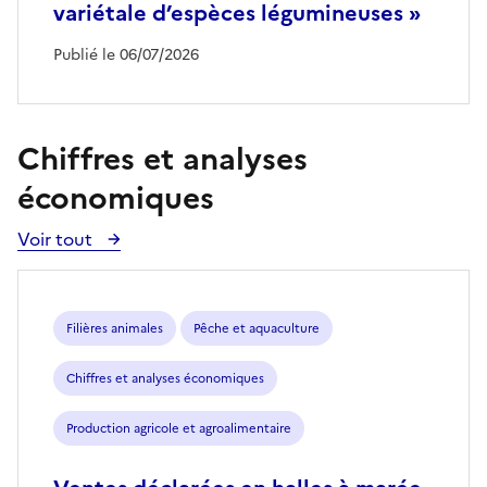
variétale d’espèces légumineuses »
Publié le 06/07/2026
Chiffres et analyses
économiques
Voir tout
Voir
toutes
les
publications
Filières animales
Pêche et aquaculture
Chiffres et analyses économiques
Production agricole et agroalimentaire