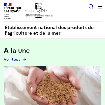
Panneau de gestion des cookies
RÉPUBLIQUE
Recherch
FRANÇAISE
Établissement national des produits de
l'agriculture et de la mer
A la une
Voir tout
Voir
toutes
Image
les
actualités