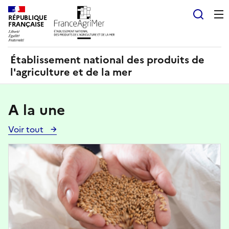
Panneau de gestion des cookies
RÉPUBLIQUE
Recherch
FRANÇAISE
Établissement national des produits de
l'agriculture et de la mer
A la une
Voir tout
Voir
toutes
Image
les
actualités