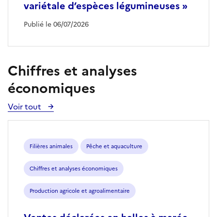
variétale d’espèces légumineuses »
Publié le 06/07/2026
Chiffres et analyses
économiques
Voir tout
Voir
toutes
les
publications
Filières animales
Pêche et aquaculture
Chiffres et analyses économiques
Production agricole et agroalimentaire