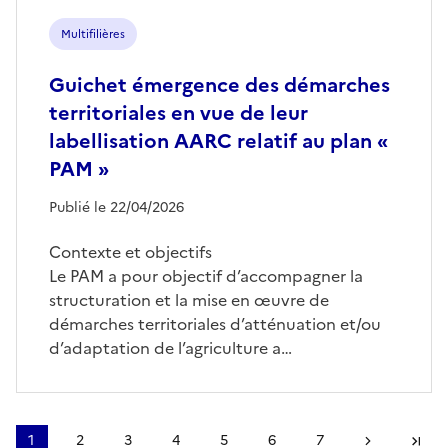
Multifilières
Guichet émergence des démarches
territoriales en vue de leur
labellisation AARC relatif au plan «
PAM »
Publié le 22/04/2026
Contexte et objectifs
Le PAM a pour objectif d’accompagner la
structuration et la mise en œuvre de
démarches territoriales d’atténuation et/ou
d’adaptation de l’agriculture a…
Pagination
1
2
3
4
5
6
7