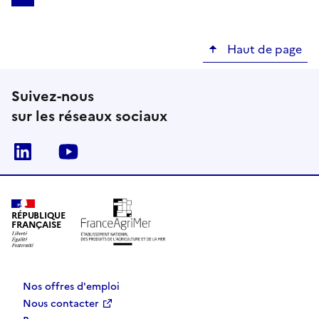
Page
Page
Page
Page
Page
Page
Page
Page suivant
Derni
courante
Haut de page
Suivez-nous
sur les réseaux sociaux
Linkedin
Youtube
RÉPUBLIQUE
FRANÇAISE
Nos offres d'emploi
Nous contacter