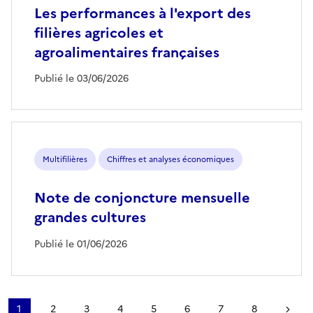
Les performances à l'export des
filières agricoles et
agroalimentaires françaises
Publié le 03/06/2026
Multifilières
Chiffres et analyses économiques
Note de conjoncture mensuelle
grandes cultures
Publié le 01/06/2026
Pagination
1
2
3
4
5
6
7
8