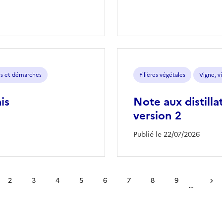
s et démarches
Filières végétales
Vigne, vi
is
Note aux distil
version 2
Publié le 22/07/2026
2
3
4
5
6
7
8
9
…
Page
Page
Page
Page
Page
Page
Page
Page
Page 
ante