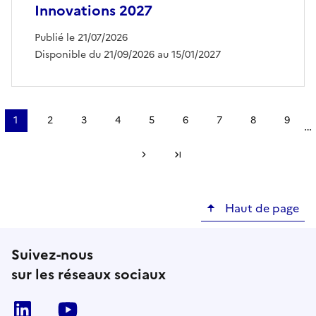
Innovations 2027
Publié le 21/07/2026
Disponible du 21/09/2026 au 15/01/2027
Pagination
1
2
3
4
5
6
7
8
9
…
Page
Page
Page
Page
Page
Page
Page
Page
Page
courante
Page suivante
Dernière page
Haut de page
Suivez-nous
sur les réseaux sociaux
Linkedin
Youtube