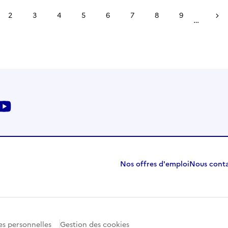
2
3
4
5
6
7
8
9
…
Page
Page
Page
Page
Page
Page
Page
Page
Page 
ante
kedin
Youtube
Nos offres d'emploi
Nous cont
s personnelles
Gestion des cookies