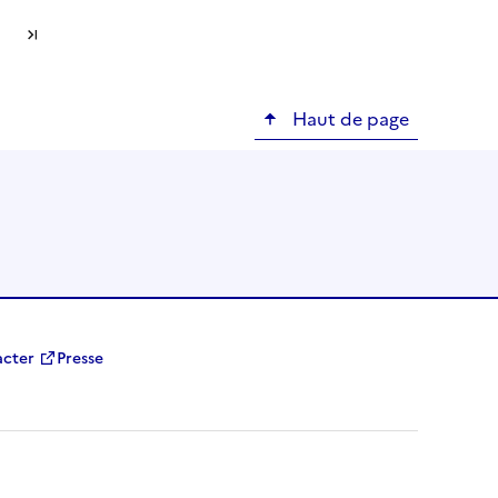
suivante
Dernière page
Haut de page
acter
Presse