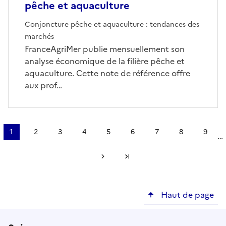
pêche et aquaculture
Conjoncture pêche et aquaculture : tendances des
marchés
FranceAgriMer publie mensuellement son
analyse économique de la filière pêche et
aquaculture. Cette note de référence offre
aux prof…
Pagination
1
2
3
4
5
6
7
8
9
…
Page
Page
Page
Page
Page
Page
Page
Page
Page
courante
Page suivante
Dernière page
Haut de page