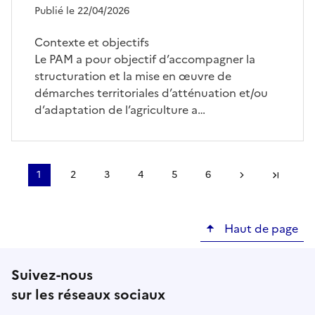
Publié le 22/04/2026
Contexte et objectifs
Le PAM a pour objectif d’accompagner la
structuration et la mise en œuvre de
démarches territoriales d’atténuation et/ou
d’adaptation de l’agriculture a…
Pagination
1
2
3
4
5
6
Page
Page
Page
Page
Page
Page
Page suivante
Dernière
courante
Haut de page
Suivez-nous
sur les réseaux sociaux