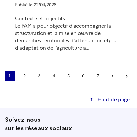
Publié le 22/04/2026
Contexte et objectifs
Le PAM a pour objectif d’accompagner la
structuration et la mise en œuvre de
démarches territoriales d’atténuation et/ou
d’adaptation de l’agriculture a…
Pagination
1
2
3
4
5
6
7
Page
Page
Page
Page
Page
Page
Page
Page suivant
Derni
courante
Haut de page
Suivez-nous
sur les réseaux sociaux