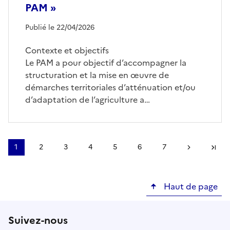
PAM »
Publié le 22/04/2026
Contexte et objectifs
Le PAM a pour objectif d’accompagner la
structuration et la mise en œuvre de
démarches territoriales d’atténuation et/ou
d’adaptation de l’agriculture a…
Pagination
1
2
3
4
5
6
7
Page
Page
Page
Page
Page
Page
Page
Page suivant
Derni
courante
Haut de page
Suivez-nous