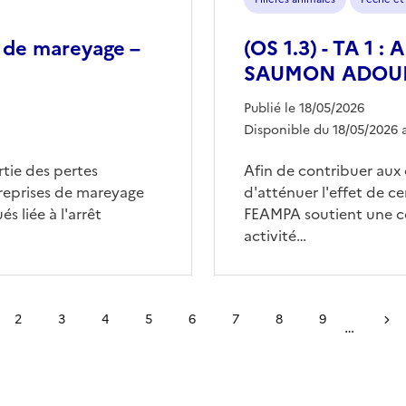
s de mareyage –
(OS 1.3) - TA 1 : 
SAUMON ADOU
Publié le 18/05/2026
Disponible du 18/05/2026 
rtie des pertes
Afin de contribuer aux 
treprises de mareyage
d'atténuer l'effet de ce
s liée à l'arrêt
FEAMPA soutient une c
activité…
2
3
4
5
6
7
8
9
…
Page
Page
Page
Page
Page
Page
Page
Page
Page 
ante