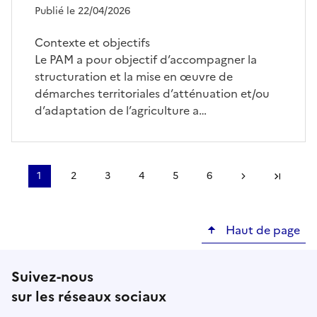
Publié le 22/04/2026
Contexte et objectifs
Le PAM a pour objectif d’accompagner la
structuration et la mise en œuvre de
démarches territoriales d’atténuation et/ou
d’adaptation de l’agriculture a…
Pagination
1
2
3
4
5
6
Page
Page
Page
Page
Page
Page
Page suivante
Dernière
courante
Haut de page
Suivez-nous
sur les réseaux sociaux