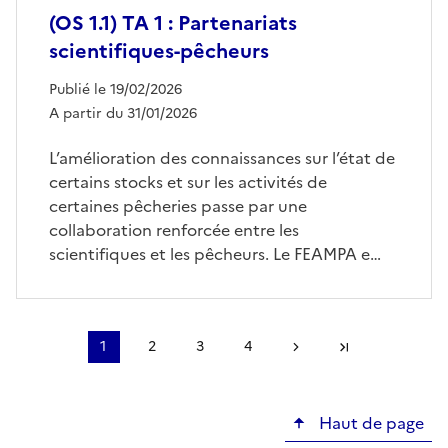
(OS 1.1) TA 1 : Partenariats
scientifiques-pêcheurs
Publié le 19/02/2026
A partir du 31/01/2026
L’amélioration des connaissances sur l’état de
certains stocks et sur les activités de
certaines pêcheries passe par une
collaboration renforcée entre les
scientifiques et les pêcheurs. Le FEAMPA e…
Pagination
1
2
3
4
Page
Page
Page
Page
Page suivante
Dernière page
courante
Haut de page