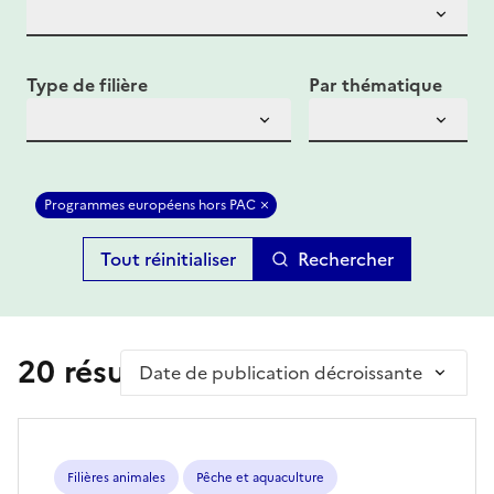
Type de filière
Par thématique
Programmes européens hors PAC
Rechercher
20 résultat(s)
Trier par
Filières animales
Pêche et aquaculture