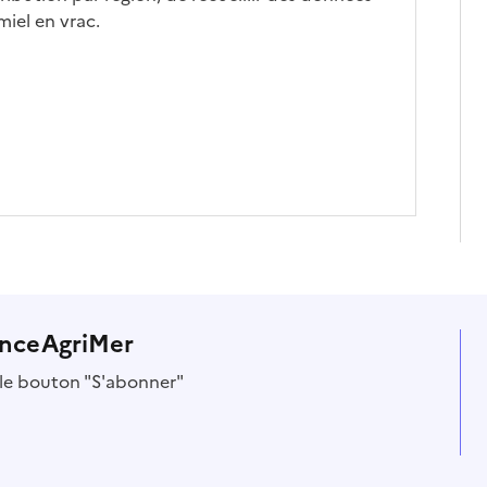
iel en vrac.
anceAgriMer
r le bouton "S'abonner"