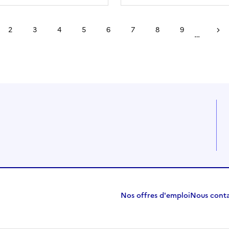
2
3
4
5
6
7
8
9
…
Page
Page
Page
Page
Page
Page
Page
Page
Page 
ante
Nos offres d'emploi
Nous cont