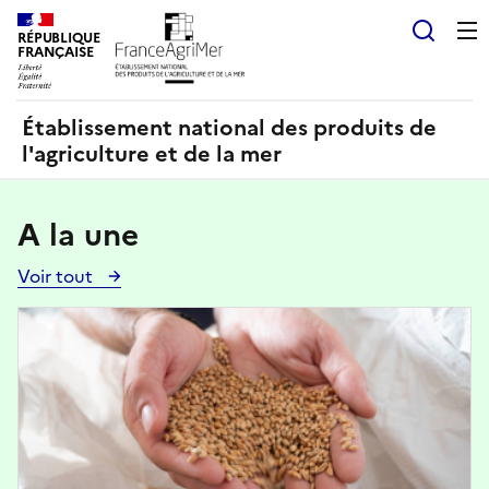
Panneau de gestion des cookies
RÉPUBLIQUE
Recherch
FRANÇAISE
Établissement national des produits de
l'agriculture et de la mer
A la une
Voir tout
Voir
toutes
Image
les
actualités