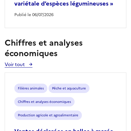
variétale d’espèces légumineuses »
Publié le 06/07/2026
Chiffres et analyses
économiques
Voir tout
Voir
toutes
les
publications
Filières animales
Pêche et aquaculture
Chiffres et analyses économiques
Production agricole et agroalimentaire