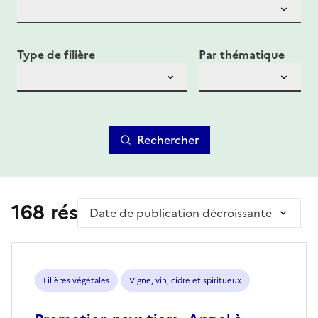
Type de filière
Par thématique
Rechercher
168 résultat(s)
Trier par
Filières végétales
Vigne, vin, cidre et spiritueux