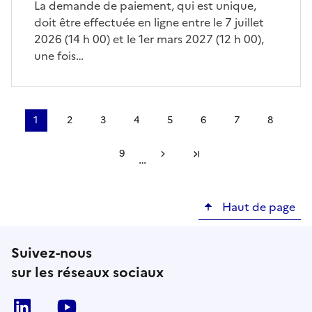
La demande de paiement, qui est unique,
doit être effectuée en ligne entre le 7 juillet
2026 (14 h 00) et le 1er mars 2027 (12 h 00),
une fois…
Pagination
1
2
3
4
5
6
7
8
Page
Page
Page
Page
Page
Page
Page
Page
courante
9
…
Page
Page suivante
Dernière page
Haut de page
Suivez-nous
sur les réseaux sociaux
Linkedin
Youtube