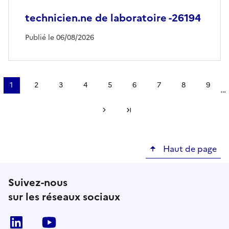
technicien.ne de laboratoire -26194
Publié le 06/08/2026
Pagination
1
2
3
4
5
6
7
8
9
…
Page
Page
Page
Page
Page
Page
Page
Page
Page
courante
Page suivante
Dernière page
Haut de page
Suivez-nous
sur les réseaux sociaux
Linkedin
Youtube