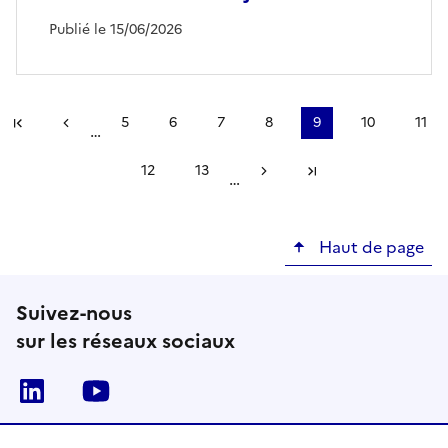
Publié le 15/06/2026
Pagination
#}
5
6
7
8
9
10
11
…
Première page
Page précédente
Page
Page
Page
Page
Page
Page
Page
courante
12
13
…
Page
Page
Page suivante
Dernière page
Haut de page
Suivez-nous
sur les réseaux sociaux
Linkedin
Youtube