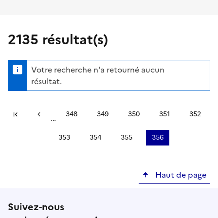
2135 résultat(s)
Votre recherche n'a retourné aucun
résultat.
Pagination
#}
348
349
350
351
352
…
Première page
Page précédente
Page
Page
Page
Page
Page
353
354
355
356
Page
Page
Page
Page
courante
Haut de page
Suivez-nous