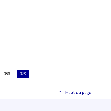
369
370
Page
Page
courante
Haut de page