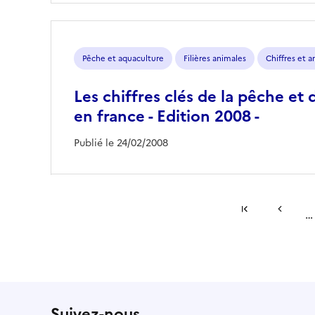
Pêche et aquaculture
Filières animales
Chiffres et 
Les chiffres clés de la pêche et 
en france - Edition 2008 -
Publié le 24/02/2008
Pagination
#}
…
Première page
Page pr
Suivez-nous