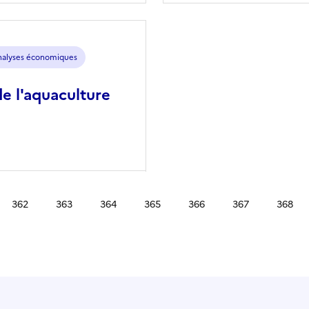
analyses économiques
de l'aquaculture
362
363
364
365
366
367
368
écédente
Page
Page
Page
Page
Page
Page
Page