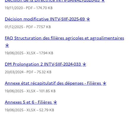
Décision de la Directrice INTV-SANAEI-2020-63
19/11/2020 -
PDF
– 174.70 KB
Décision modificative INTV-SIIF-2025-69
01/12/2025 -
PDF
– 77.57 KB
FAQ Structuration des filières agricoles et agroalimentaires
19/06/2025 -
XLSX
– 17.94 KB
DM Prolongation 2 INTV-SIIF-2024-033
20/03/2024 -
PDF
– 75.32 KB
Annexe état récapitulatif des dépenses - Filières
19/06/2025 -
XLSX
– 101.85 KB
Annexes 5 et 6 - Filières
19/06/2025 -
XLSX
– 52.79 KB