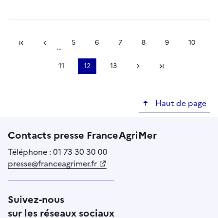
Pagination
#}
5
6
7
8
9
10
…
Première page
Page précédente
Page
Page
Page
Page
Page
Page
11
12
13
Page
Page
Page
Page suivante
Dernière page
courante
Haut de page
Contacts presse FranceAgriMer
Téléphone : 01 73 30 30 00
presse@franceagrimer.fr
Suivez-nous
sur les réseaux sociaux