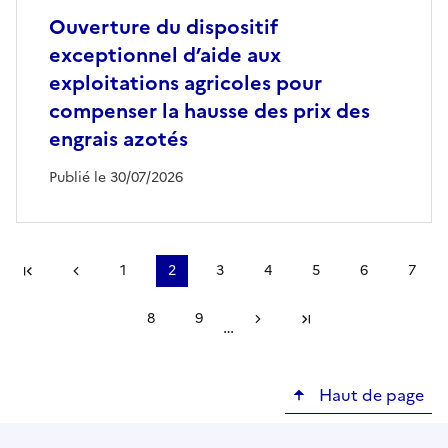
Ouverture du dispositif
exceptionnel d’aide aux
exploitations agricoles pour
compenser la hausse des prix des
engrais azotés
Publié le 30/07/2026
Pagination
#}
1
2
3
4
5
6
7
Première page
Page précédente
Page
Page
Page
Page
Page
Page
Page
courante
8
9
…
Page
Page
Page suivante
Dernière page
Haut de page