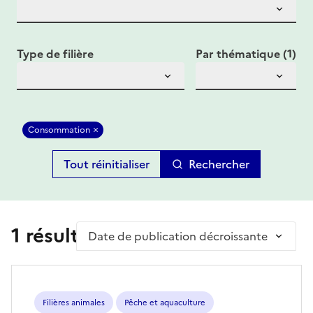
Type de filière
Par thématique (1)
Consommation
Rechercher
1 résultat(s)
Trier par
Filières animales
Pêche et aquaculture