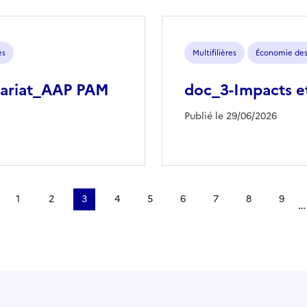
es
Multifilières
Économie des 
nariat_AAP PAM
doc_3-Impacts et
Publié le 29/06/2026
1
2
3
4
5
6
7
8
9
…
e
précédente
Page
Page
Page
Page
Page
Page
Page
Page
Page
courante