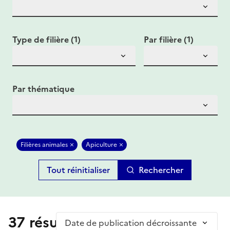
Type de filière (1)
Par filière (1)
Par thématique
Filières animales
Apiculture
Rechercher
37 résultat(s)
Trier par