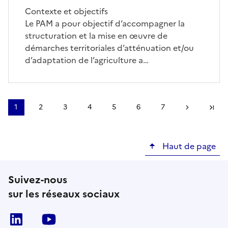
Contexte et objectifs
Le PAM a pour objectif d’accompagner la
structuration et la mise en œuvre de
démarches territoriales d’atténuation et/ou
d’adaptation de l’agriculture a…
Pagination
1
2
3
4
5
6
7
Page
Page
Page
Page
Page
Page
Page
Page suivant
Derni
courante
Haut de page
Suivez-nous
sur les réseaux sociaux
Linkedin
Youtube