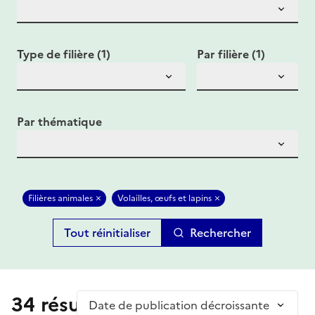
Type de filière (1)
Par filière (1)
Par thématique
Filières animales
Volailles, œufs et lapins
Rechercher
34 résultat(s)
Trier par