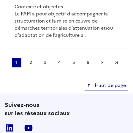
Contexte et objectifs
Le PAM a pour objectif d’accompagner la
structuration et la mise en œuvre de
démarches territoriales d’atténuation et/ou
d’adaptation de l’agriculture a…
Pagination
1
2
3
4
5
6
Page
Page
Page
Page
Page
Page
Page suivante
Dernière
courante
Haut de page
Suivez-nous
sur les réseaux sociaux
Linkedin
Youtube