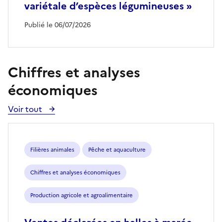
variétale d’espèces légumineuses »
Publié le 06/07/2026
Chiffres et analyses
économiques
Voir tout
Voir
toutes
les
publications
Filières animales
Pêche et aquaculture
Chiffres et analyses économiques
Production agricole et agroalimentaire