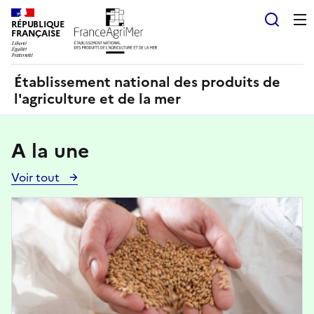
Panneau de gestion des cookies
RÉPUBLIQUE
Recherch
FRANÇAISE
Établissement national des produits de
l'agriculture et de la mer
A la une
Voir tout
Voir
toutes
Image
les
actualités