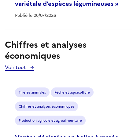
variétale d’espèces légumineuses »
Publié le 06/07/2026
Chiffres et analyses
économiques
Voir tout
Voir
toutes
les
publications
Filières animales
Pêche et aquaculture
Chiffres et analyses économiques
Production agricole et agroalimentaire