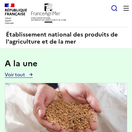
Panneau de gestion des cookies
RÉPUBLIQUE
Recherch
FRANÇAISE
Établissement national des produits de
l'agriculture et de la mer
A la une
Voir tout
Voir
toutes
Image
les
actualités