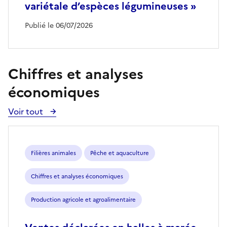
variétale d’espèces légumineuses »
Publié le 06/07/2026
Chiffres et analyses
économiques
Voir tout
Voir
toutes
les
publications
Filières animales
Pêche et aquaculture
Chiffres et analyses économiques
Production agricole et agroalimentaire