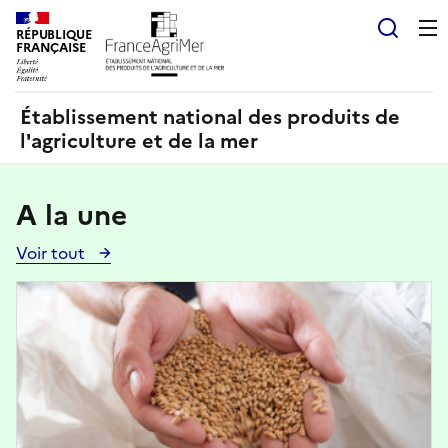
Panneau de gestion des cookies
RÉPUBLIQUE
Recherch
FRANÇAISE
Établissement national des produits de
l'agriculture et de la mer
A la une
Voir tout
Voir
toutes
Image
les
actualités